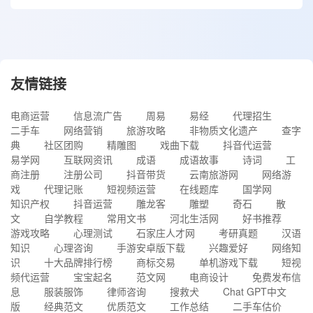
友情链接
电商运营
信息流广告
周易
易经
代理招生
二手车
网络营销
旅游攻略
非物质文化遗产
查字
典
社区团购
精雕图
戏曲下载
抖音代运营
易学网
互联网资讯
成语
成语故事
诗词
工
商注册
注册公司
抖音带货
云南旅游网
网络游
戏
代理记账
短视频运营
在线题库
国学网
知识产权
抖音运营
雕龙客
雕塑
奇石
散
文
自学教程
常用文书
河北生活网
好书推荐
游戏攻略
心理测试
石家庄人才网
考研真题
汉语
知识
心理咨询
手游安卓版下载
兴趣爱好
网络知
识
十大品牌排行榜
商标交易
单机游戏下载
短视
频代运营
宝宝起名
范文网
电商设计
免费发布信
息
服装服饰
律师咨询
搜救犬
Chat GPT中文
版
经典范文
优质范文
工作总结
二手车估价