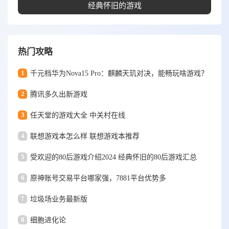
经典怀旧的游戏
热门攻略
1
千元档华为Nova15 Pro：麒麟天玑对决，能畅玩啥游戏？
2
腾讯多久出新游戏
3
任天堂的游戏大全 中关村在线
4
联想游戏本怎么样 联想游戏本推荐
5
受欢迎的80后游戏介绍2024 经典怀旧的80后游戏汇总
6
原神账号交易平台哪家强，7881平台优势多
7
垃圾场业务最新版
8
细胞进化论