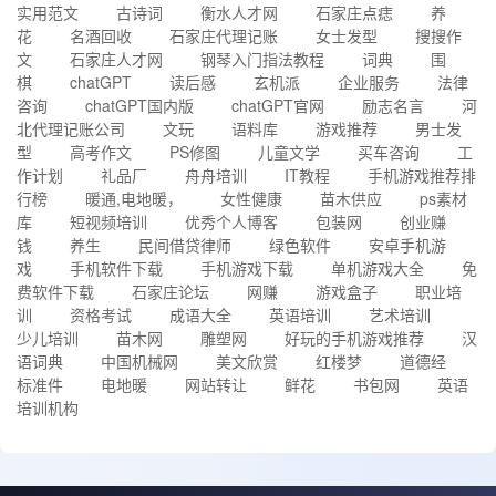
实用范文
古诗词
衡水人才网
石家庄点痣
养
花
名酒回收
石家庄代理记账
女士发型
搜搜作
文
石家庄人才网
钢琴入门指法教程
词典
围
棋
chatGPT
读后感
玄机派
企业服务
法律
咨询
chatGPT国内版
chatGPT官网
励志名言
河
北代理记账公司
文玩
语料库
游戏推荐
男士发
型
高考作文
PS修图
儿童文学
买车咨询
工
作计划
礼品厂
舟舟培训
IT教程
手机游戏推荐排
行榜
暖通,电地暖，
女性健康
苗木供应
ps素材
库
短视频培训
优秀个人博客
包装网
创业赚
钱
养生
民间借贷律师
绿色软件
安卓手机游
戏
手机软件下载
手机游戏下载
单机游戏大全
免
费软件下载
石家庄论坛
网赚
游戏盒子
职业培
训
资格考试
成语大全
英语培训
艺术培训
少儿培训
苗木网
雕塑网
好玩的手机游戏推荐
汉
语词典
中国机械网
美文欣赏
红楼梦
道德经
标准件
电地暖
网站转让
鲜花
书包网
英语
培训机构