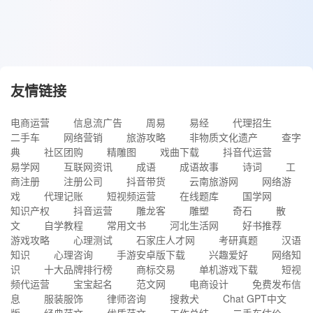
友情链接
电商运营
信息流广告
周易
易经
代理招生
二手车
网络营销
旅游攻略
非物质文化遗产
查字
典
社区团购
精雕图
戏曲下载
抖音代运营
易学网
互联网资讯
成语
成语故事
诗词
工
商注册
注册公司
抖音带货
云南旅游网
网络游
戏
代理记账
短视频运营
在线题库
国学网
知识产权
抖音运营
雕龙客
雕塑
奇石
散
文
自学教程
常用文书
河北生活网
好书推荐
游戏攻略
心理测试
石家庄人才网
考研真题
汉语
知识
心理咨询
手游安卓版下载
兴趣爱好
网络知
识
十大品牌排行榜
商标交易
单机游戏下载
短视
频代运营
宝宝起名
范文网
电商设计
免费发布信
息
服装服饰
律师咨询
搜救犬
Chat GPT中文