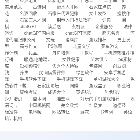
版
经典范文
优质范文
工作总结
二手车估价
实用范文
古诗词
衡水人才网
石家庄点痣
养
花
名酒回收
石家庄代理记账
女士发型
搜搜作
文
石家庄人才网
钢琴入门指法教程
词典
围
棋
chatGPT
读后感
玄机派
企业服务
法律
咨询
chatGPT国内版
chatGPT官网
励志名言
河
北代理记账公司
文玩
语料库
游戏推荐
男士发
型
高考作文
PS修图
儿童文学
买车咨询
工
作计划
礼品厂
舟舟培训
IT教程
手机游戏推荐排
行榜
暖通,电地暖，
女性健康
苗木供应
ps素材
库
短视频培训
优秀个人博客
包装网
创业赚
钱
养生
民间借贷律师
绿色软件
安卓手机游
戏
手机软件下载
手机游戏下载
单机游戏大全
免
费软件下载
石家庄论坛
网赚
游戏盒子
职业培
训
资格考试
成语大全
英语培训
艺术培训
少儿培训
苗木网
雕塑网
好玩的手机游戏推荐
汉
语词典
中国机械网
美文欣赏
红楼梦
道德经
标准件
电地暖
网站转让
鲜花
书包网
英语
培训机构